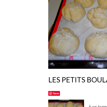
LES PETITS BOU
Save
À vos fournea