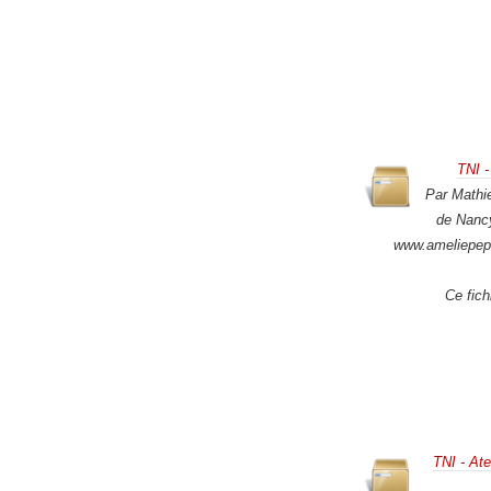
TNI -
Par Mathie
de Nancy
www.ameliepep
Ce fich
TNI - Ate