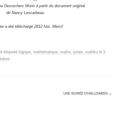
u Desrochers Morin à partir du document original
de Nancy Lescarbeau
ier a été téléchargé 2812 fois. Merci!
t étiqueté
logique
,
mathématique
,
maths
,
pirate
,
sudoku
le
3
aires
UNE SOIRÉE D’HALLOWEEN
→