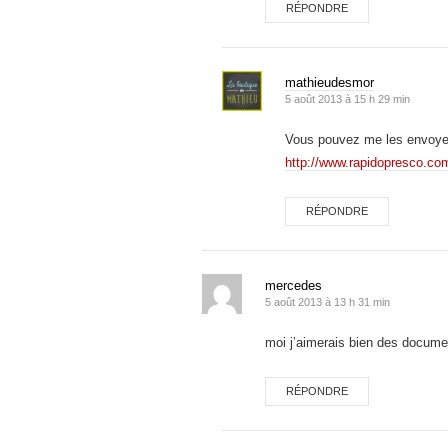
RÉPONDRE
mathieudesmor
5 août 2013 à 15 h 29 min
Vous pouvez me les envoyer 
http://www.rapidopresco.co
RÉPONDRE
mercedes
5 août 2013 à 13 h 31 min
moi j’aimerais bien des docum
RÉPONDRE