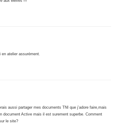
re aux élèves !!!
rai en atelier assurément.
erais aussi partager mes documents TNI que j’adore faire,mais
u ton document Active mais il est surement superbe. Comment
ur le site?