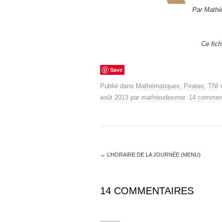
Par Mathie
Ce fich
Save
Publié dans
Mathématiques
,
Pirates
,
TNI
e
août 2013
par
mathieudesmor
.
14 comment
←
L’HORAIRE DE LA JOURNÉE (MENU)
14 COMMENTAIRES