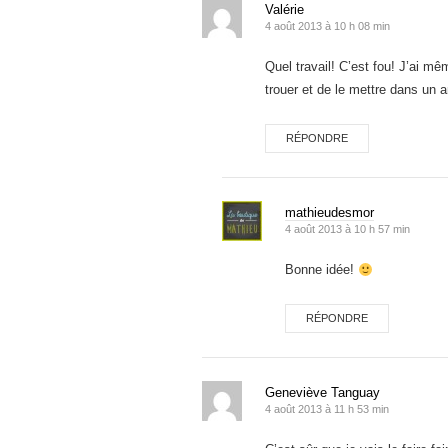
Valérie
4 août 2013 à 10 h 08 min
Quel travail! C’est fou! J’ai même
trouer et de le mettre dans un
RÉPONDRE
mathieudesmor
4 août 2013 à 10 h 57 min
Bonne idée!
RÉPONDRE
Geneviève Tanguay
4 août 2013 à 11 h 53 min