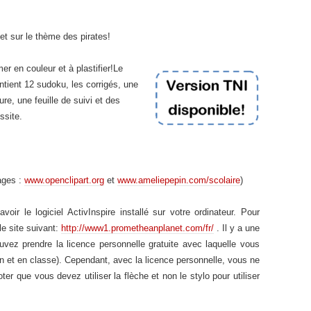
et sur le thème des pirates!
mer en couleur et à plastifier!Le
tient 12 sudoku, les corrigés, une
re, une feuille de suivi et des
ssite.
ages :
www.openclipart.org
et
www.ameliepepin.com/scolaire
)
le logiciel ActivInspire installé sur votre ordinateur. Pour
 le site suivant:
http://www1.prometheanplanet.com/fr/
. Il y a une
uvez prendre la licence personnelle gratuite avec laquelle vous
on et en classe). Cependant, avec la licence personnelle, vous ne
er que vous devez utiliser la flèche et non le stylo pour utiliser