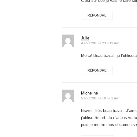
C’est sûr que je vais le faire fai
RÉPONDRE
Julie
4 août 2013 à 23 h 19 min
Merci! Beau travail, je l’utilise
RÉPONDRE
Micheline
5 août 2013 à 10 h 02 min
Bravo! Très beau travail. J’aim
j’utilise Smart. Je n’ai pas v
puis-je mettre mes documents s