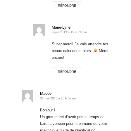
RÉPONDRE
Marie-Lyne
9 juin 2013 à 15 h 33 min
Super merci! Je vais attendre tes
beaux calendriers alors.
Merci
encore!
RÉPONDRE
Maude
31 mai 2013 à 10 h 52 min
Bonjour !
Un gros merci d’avoir pris le temps de
faire la version pour le primaire de votre
magnifique guide de planification !