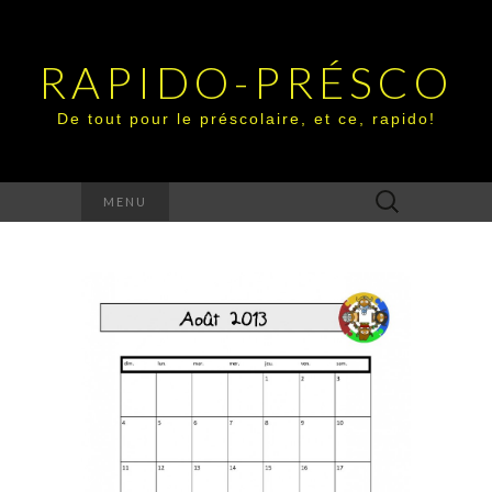
RAPIDO-PRÉSCO
De tout pour le préscolaire, et ce, rapido!
Rechercher :
MENU