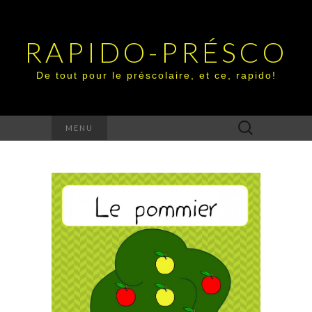
RAPIDO-PRÉSCO
De tout pour le préscolaire, et ce, rapido!
Rechercher :
MENU