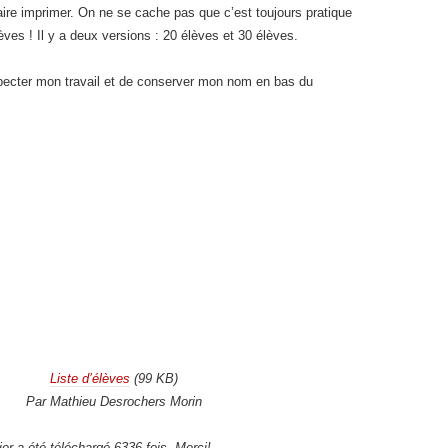
aire imprimer. On ne se cache pas que c’est toujours pratique
lèves ! Il y a deux versions : 20 élèves et 30 élèves.
pecter mon travail et de conserver mon nom en bas du
Liste d’élèves
(99 KB)
Par Mathieu Desrochers Morin
ier a été téléchargé 6336 fois. Merci!