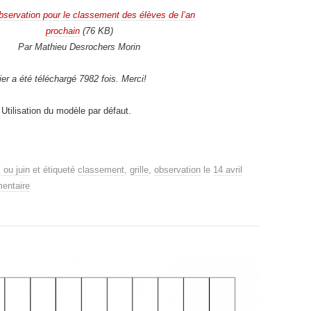
observation pour le classement des élèves de l’an
prochain
(76 KB)
Par Mathieu Desrochers Morin
ier a été téléchargé 7982 fois. Merci!
Utilisation du modèle par défaut.
 ou juin
et étiqueté
classement
,
grille
,
observation
le
14 avril
entaire