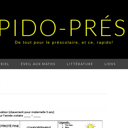
PIDO-PRÉ
De tout pour le préscolaire, et ce, rapido!
RIEL
ÉVEIL AUX MATHS
LITTÉRATURE
LIENS
E