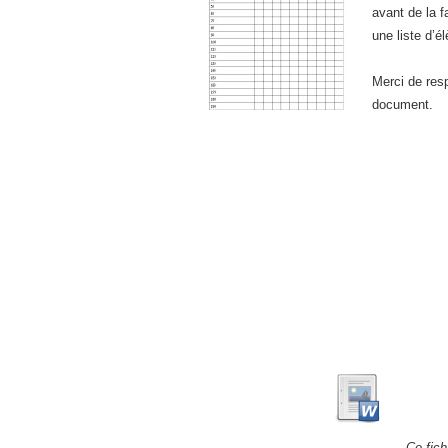
avant de la f
une liste d’é
Merci de res
document.
Ce fich