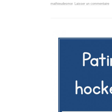
mathieudesmor
.
Laisser un commentaire