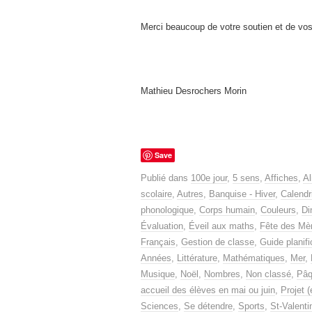
Merci beaucoup de votre soutien et de vo
Mathieu Desrochers Morin
Save
Publié dans
100e jour
,
5 sens
,
Affiches
,
Al
scolaire
,
Autres
,
Banquise - Hiver
,
Calendr
phonologique
,
Corps humain
,
Couleurs
,
Di
Évaluation
,
Éveil aux maths
,
Fête des Mè
Français
,
Gestion de classe
,
Guide planifi
Années
,
Littérature
,
Mathématiques
,
Mer
,
Musique
,
Noël
,
Nombres
,
Non classé
,
Pâq
accueil des élèves en mai ou juin
,
Projet (
Sciences
,
Se détendre
,
Sports
,
St-Valenti