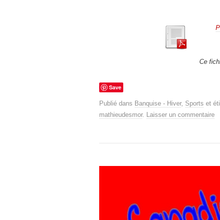
P
Ce fich
Save
Publié dans
Banquise - Hiver
,
Sports
et ét
mathieudesmor
.
Laisser un commentaire