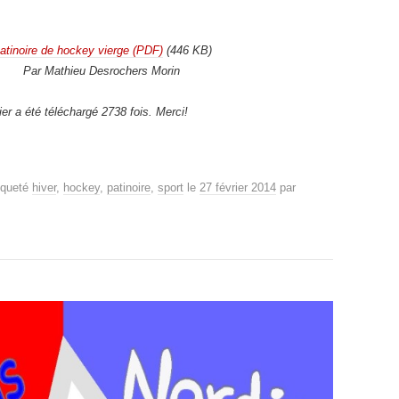
atinoire de hockey vierge (PDF)
(446 KB)
Par Mathieu Desrochers Morin
ier a été téléchargé 2738 fois. Merci!
iqueté
hiver
,
hockey
,
patinoire
,
sport
le
27 février 2014
par