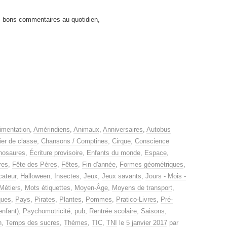
s bons commentaires au quotidien,
imentation
,
Amérindiens
,
Animaux
,
Anniversaires
,
Autobus
ier de classe
,
Chansons / Comptines
,
Cirque
,
Conscience
nosaures
,
Écriture provisoire
,
Enfants du monde
,
Espace
,
res
,
Fête des Pères
,
Fêtes
,
Fin d'année
,
Formes géométriques
,
cateur
,
Halloween
,
Insectes
,
Jeux
,
Jeux savants
,
Jours - Mois -
Métiers
,
Mots étiquettes
,
Moyen-Âge
,
Moyens de transport
,
ues
,
Pays
,
Pirates
,
Plantes
,
Pommes
,
Pratico-Livres
,
Pré-
enfant)
,
Psychomotricité
,
pub
,
Rentrée scolaire
,
Saisons
,
n
,
Temps des sucres
,
Thèmes
,
TIC
,
TNI
le
5 janvier 2017
par